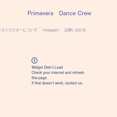
Primavera Dance Crew
ンストラクターについて
Instagram
お問い合わせ
Widget Didn’t Load
Check your internet and refresh
this page.
If that doesn’t work, contact us.