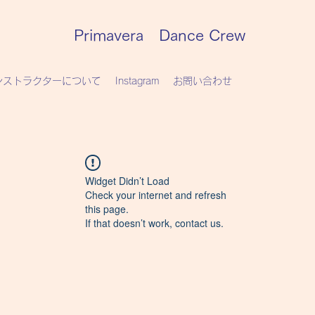
Primavera Dance Crew
ンストラクターについて
Instagram
お問い合わせ
Widget Didn’t Load
Check your internet and refresh
this page.
If that doesn’t work, contact us.