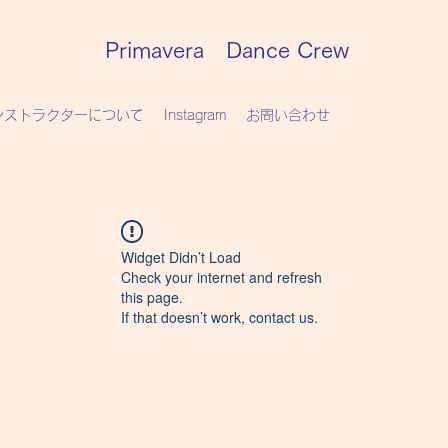
Primavera Dance Crew
ンストラクターについて
Instagram
お問い合わせ
Widget Didn’t Load
Check your internet and refresh
this page.
If that doesn’t work, contact us.