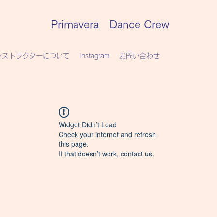
Primavera Dance Crew
ンストラクターについて
Instagram
お問い合わせ
Widget Didn’t Load
Check your internet and refresh
this page.
If that doesn’t work, contact us.