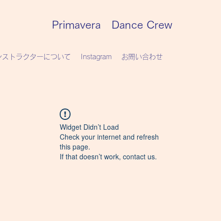
Primavera Dance Crew
ンストラクターについて
Instagram
お問い合わせ
Widget Didn’t Load
Check your internet and refresh
this page.
If that doesn’t work, contact us.