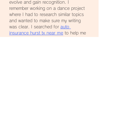
evolve and gain recognition. I 
remember working on a dance project 
where I had to research similar topics 
and wanted to make sure my writing 
was clear. I searched for 
auto 
insurance hurst tx near me
 to help me 
structure my work. Good dance 
insights and good support help you 
appreciate the art of movement.
いいね！
返信
Steven Burgees
4月13日
I enjoyed learning how breakdancing 
evolved from street culture into 
professional studios. During a 
challenging semester, I wanted to a 
Civil Engineering Assignment Writing 
Service UK
 so I could balance 
academic work with personal interests. 