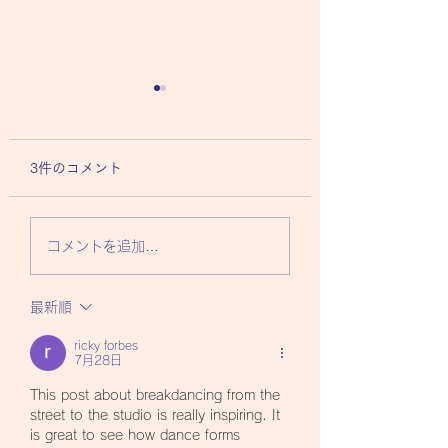
3件のコメント
旅を通じて世界のダン
優れたベリーダン
コメントを追加…
スカルチャーを知る
に共通する５つの
最新順
ricky forbes
7月28日
This post about breakdancing from the 
street to the studio is really inspiring. It 
is great to see how dance forms 